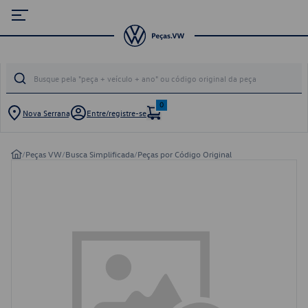
0
Nova Serrana
Entre/registre-se
/
Peças VW
/
Busca Simplificada
/
Peças por Código Original