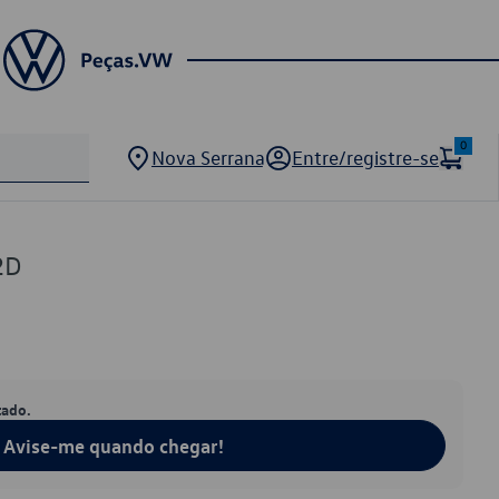
0
Nova Serrana
Entre/registre-se
2D
tado.
Avise-me quando chegar!