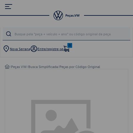
0
Nova Serrana
Entre/registre-se
/
Peças VW
/
Busca Simplificada
/
Peças por Código Original