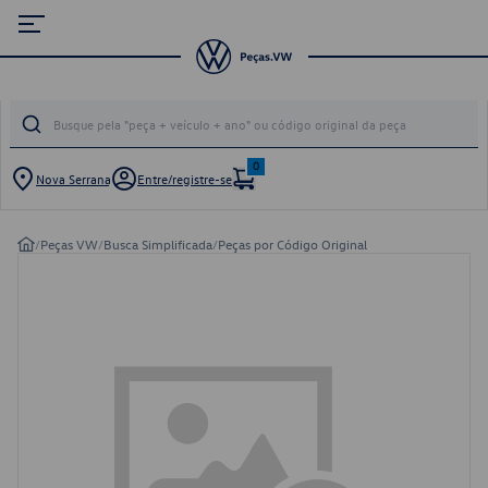
0
Nova Serrana
Entre/registre-se
/
Peças VW
/
Busca Simplificada
/
Peças por Código Original