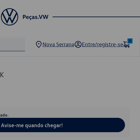
0
Nova Serrana
Entre/registre-se
9K
tado.
Avise-me quando chegar!