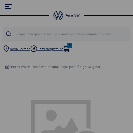
0
Nova Serrana
Entre/registre-se
/
Peças VW
/
Busca Simplificada
/
Peças por Código Original