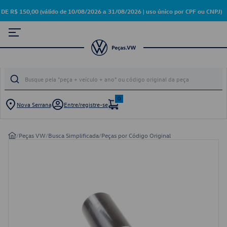
 150,00 (válido de 10/08/2026 a 31/08/2026 | uso único por CPF ou CNPJ)
0
Nova Serrana
Entre/registre-se
/
Peças VW
/
Busca Simplificada
/
Peças por Código Original