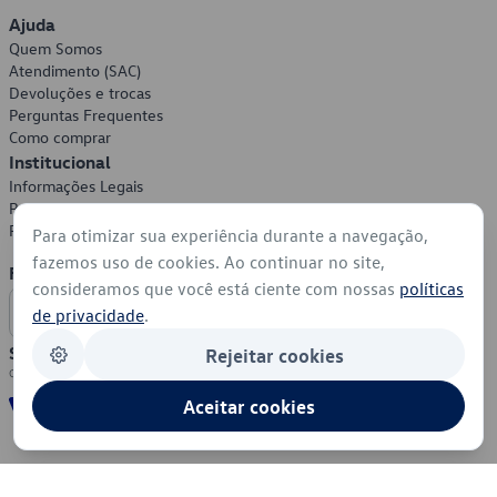
Ajuda
Quem Somos
Atendimento (SAC)
Devoluções e trocas
Perguntas Frequentes
Como comprar
Institucional
Informações Legais
Política de Privacidade
Política de Cookies
Para otimizar sua experiência durante a navegação,
fazemos uso de cookies. Ao continuar no site,
Formas de Pagamento
consideramos que você está ciente com nossas
políticas
de privacidade
.
Segurança
Rejeitar cookies
Aceitar cookies