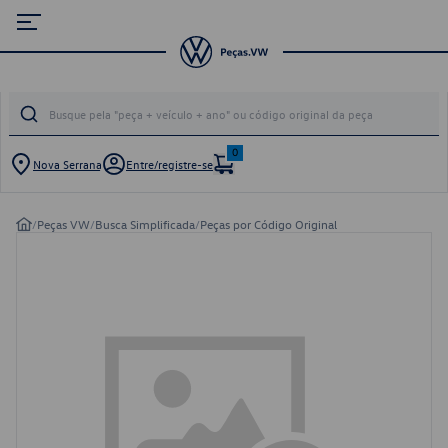
0
Nova Serrana
Entre/registre-se
/
Peças VW
/
Busca Simplificada
/
Peças por Código Original