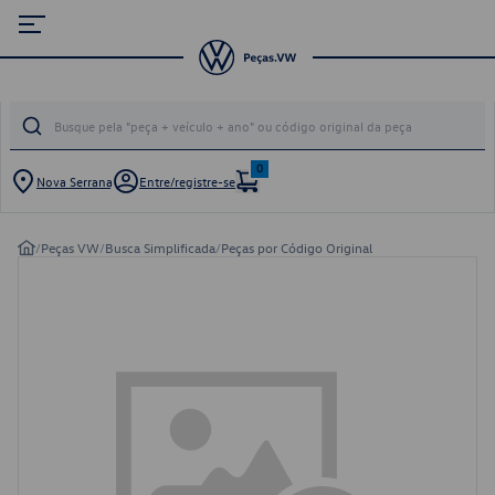
0
Nova Serrana
Entre/registre-se
/
Peças VW
/
Busca Simplificada
/
Peças por Código Original