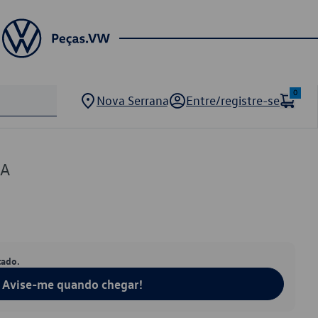
0
Nova Serrana
Entre/registre-se
1A
tado.
Avise-me quando chegar!