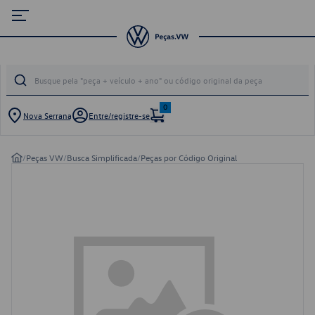
0
Nova Serrana
Entre/registre-se
/
Peças VW
/
Busca Simplificada
/
Peças por Código Original