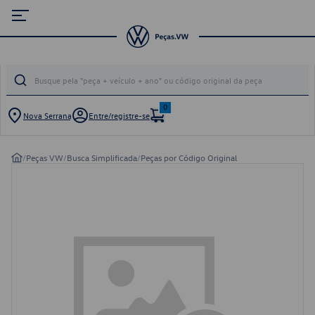
0
Nova Serrana
Entre/registre-se
/
Peças VW
/
Busca Simplificada
/
Peças por Código Original