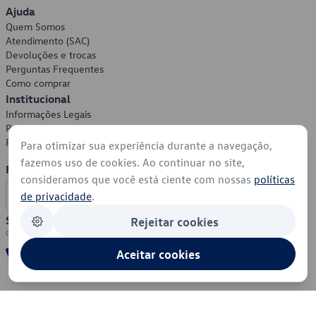
Ajuda
Quem Somos
Atendimento (SAC)
Devoluções e trocas
Perguntas Frequentes
Como comprar
Institucional
Informações Legais
Política de Privacidade
Política de Cookies
Para otimizar sua experiência durante a navegação,
fazemos uso de cookies. Ao continuar no site,
Formas de Pagamento
consideramos que você está ciente com nossas
políticas
de privacidade
.
Segurança
Rejeitar cookies
Aceitar cookies