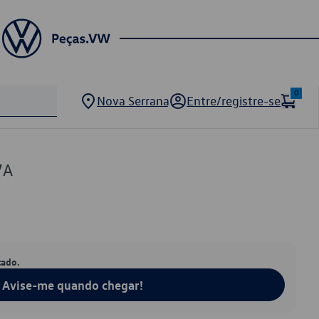
0
Nova Serrana
Entre/registre-se
7A
tado.
Avise-me quando chegar!