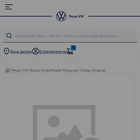
0
Nova Serrana
Entre/registre-se
/
Peças VW
/
Busca Simplificada
/
Peças por Código Original