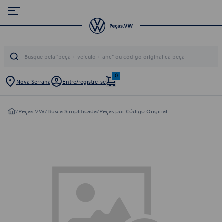
0
Nova Serrana
Entre/registre-se
/
Peças VW
/
Busca Simplificada
/
Peças por Código Original