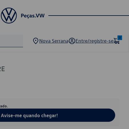
0
Nova Serrana
Entre/registre-se
2E
tado.
Avise-me quando chegar!