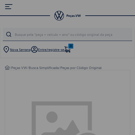
0
Nova Serrana
Entre/registre-se
/
Peças VW
/
Busca Simplificada
/
Peças por Código Original