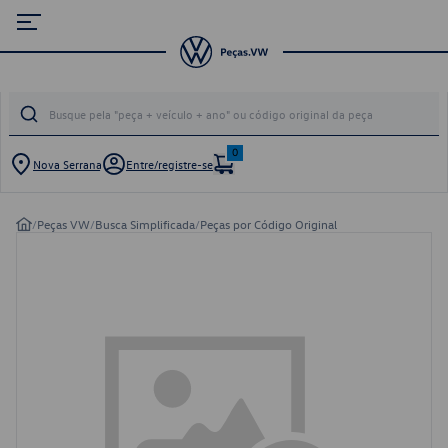
0
Nova Serrana
Entre/registre-se
/
Peças VW
/
Busca Simplificada
/
Peças por Código Original