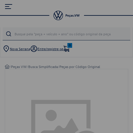
0
Nova Serrana
Entre/registre-se
/
Peças VW
/
Busca Simplificada
/
Peças por Código Original