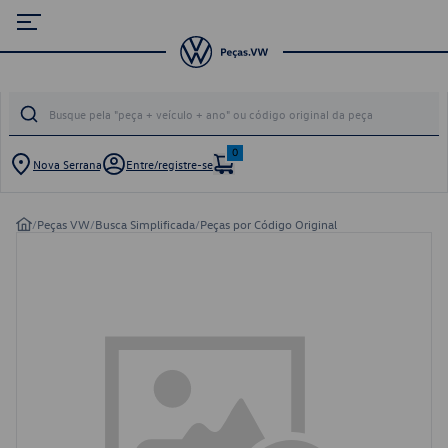
0
Nova Serrana
Entre/registre-se
/
Peças VW
/
Busca Simplificada
/
Peças por Código Original