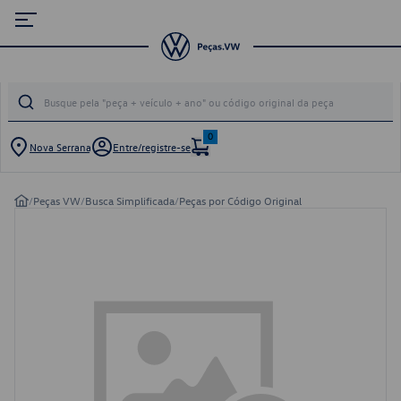
0
Nova Serrana
Entre/registre-se
/
Peças VW
/
Busca Simplificada
/
Peças por Código Original