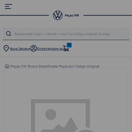
0
Nova Serrana
Entre/registre-se
/
Peças VW
/
Busca Simplificada
/
Peças por Código Original