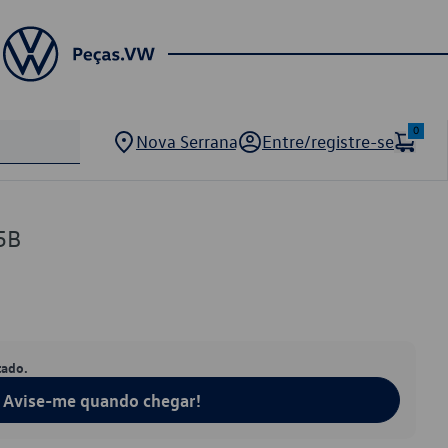
0
Nova Serrana
Entre/registre-se
5B
tado.
Avise-me quando chegar!