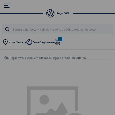
0
Nova Serrana
Entre/registre-se
/
Peças VW
/
Busca Simplificada
/
Peças por Código Original