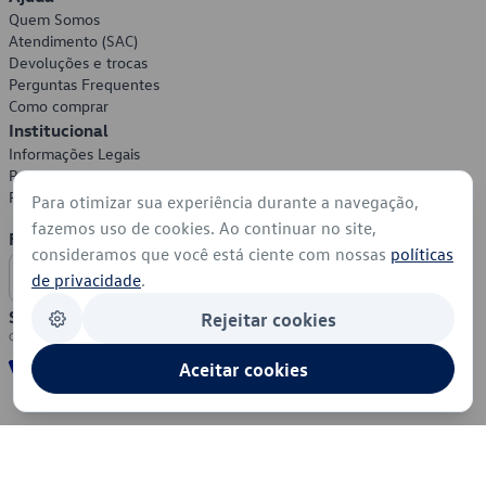
Quem Somos
Atendimento (SAC)
Devoluções e trocas
Perguntas Frequentes
Como comprar
Institucional
Informações Legais
Política de Privacidade
Política de Cookies
Para otimizar sua experiência durante a navegação,
fazemos uso de cookies. Ao continuar no site,
Formas de Pagamento
consideramos que você está ciente com nossas
políticas
de privacidade
.
Segurança
Rejeitar cookies
Aceitar cookies
© 2026 - Volkswagen do Brasil - Todos os direitos reservados