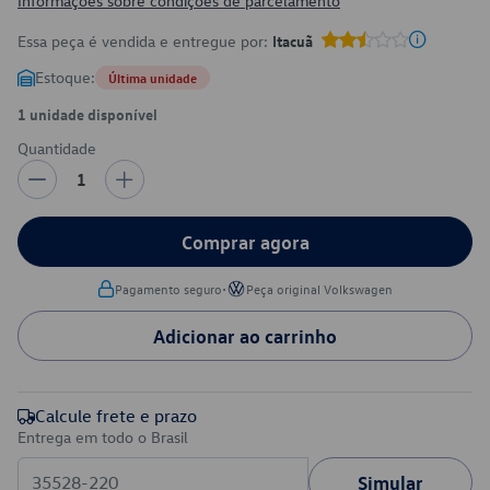
Informações sobre condições de parcelamento
Essa peça é vendida e entregue por:
Itacuã
Estoque:
Última unidade
1 unidade disponível
Quantidade
1
Comprar agora
•
Pagamento seguro
Peça original Volkswagen
Adicionar ao carrinho
Calcule frete e prazo
Entrega em todo o Brasil
Simular