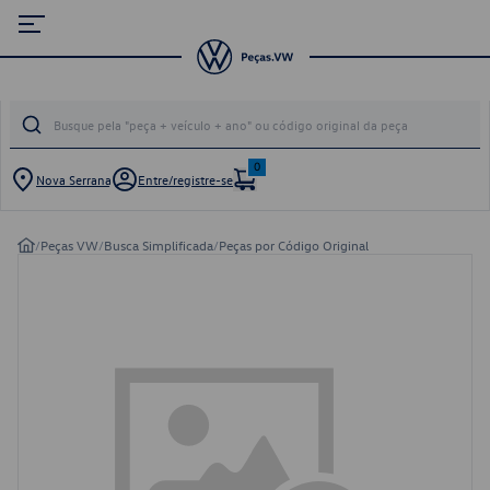
0
Nova Serrana
Entre/registre-se
/
Peças VW
/
Busca Simplificada
/
Peças por Código Original