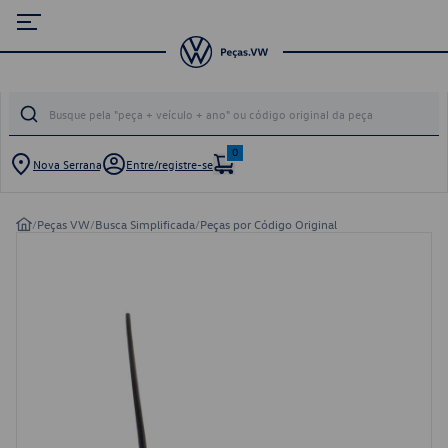
0
Nova Serrana
Entre/registre-se
/
Peças VW
/
Busca Simplificada
/
Peças por Código Original