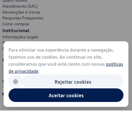
Quem Somos
Atendimento (SAC)
Devoluções e trocas
Perguntas Frequentes
Como comprar
Institucional
Informações Legais
Política de Privacidade
Política de Cookies
Para otimizar sua experiência durante a navegação,
fazemos uso de cookies. Ao continuar no site,
Formas de Pagamento
consideramos que você está ciente com nossas
políticas
de privacidade
.
Segurança
Rejeitar cookies
Aceitar cookies
© 2026 - Volkswagen do Brasil - Todos os direitos reservados