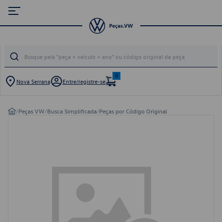
0
Nova Serrana
Entre/registre-se
/
Peças VW
/
Busca Simplificada
/
Peças por Código Original