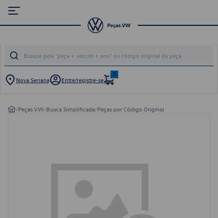
0
Nova Serrana
Entre/registre-se
/
Peças VW
/
Busca Simplificada
/
Peças por Código Original