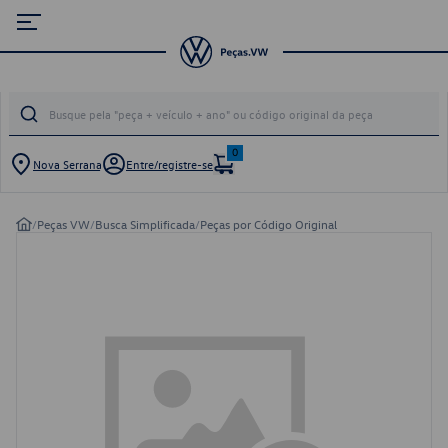
0
Nova Serrana
Entre/registre-se
/
Peças VW
/
Busca Simplificada
/
Peças por Código Original