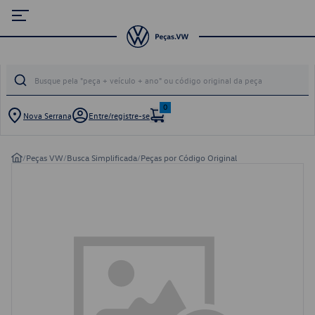
0
Nova Serrana
Entre/registre-se
/
Peças VW
/
Busca Simplificada
/
Peças por Código Original