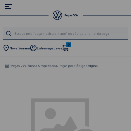
0
Nova Serrana
Entre/registre-se
/
Peças VW
/
Busca Simplificada
/
Peças por Código Original