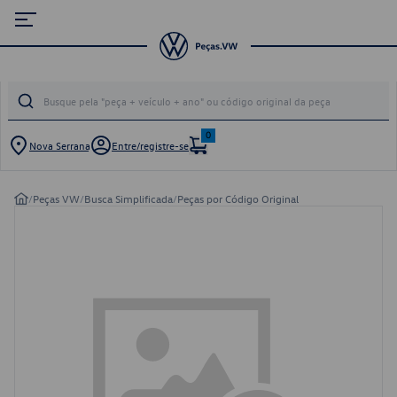
0
Nova Serrana
Entre/registre-se
/
Peças VW
/
Busca Simplificada
/
Peças por Código Original