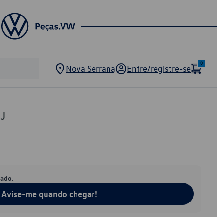
0
Nova Serrana
Entre/registre-se
J
tado.
Avise-me quando chegar!