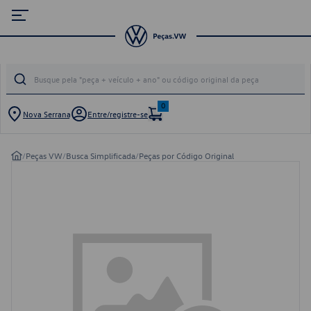
0
Nova Serrana
Entre/registre-se
/
Peças VW
/
Busca Simplificada
/
Peças por Código Original