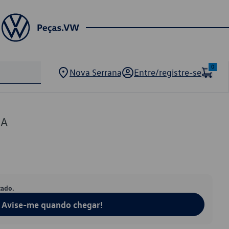
0
Nova Serrana
Entre/registre-se
2A
tado.
Avise-me quando chegar!