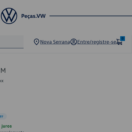
0
Nova Serrana
Entre/registre-se
1M
ox
FF
juros