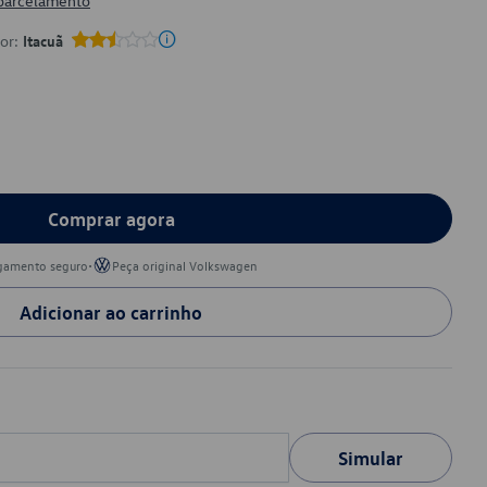
 parcelamento
por:
Itacuã
Comprar agora
•
gamento seguro
Peça original Volkswagen
Adicionar ao carrinho
Simular