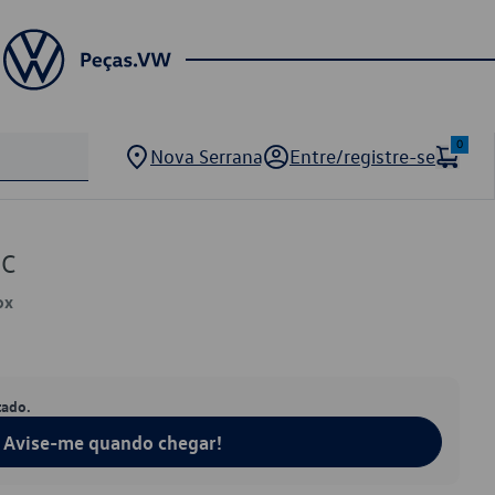
0
Nova Serrana
Entre/registre-se
6C
ox
tado.
Avise-me quando chegar!