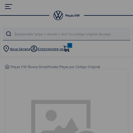
0
Nova Serrana
Entre/registre-se
/
Peças VW
/
Busca Simplificada
/
Peças por Código Original