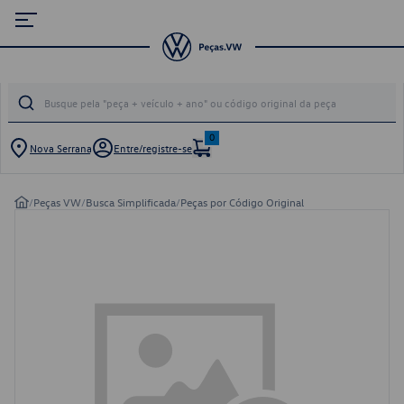
0
Nova Serrana
Entre/registre-se
/
Peças VW
/
Busca Simplificada
/
Peças por Código Original