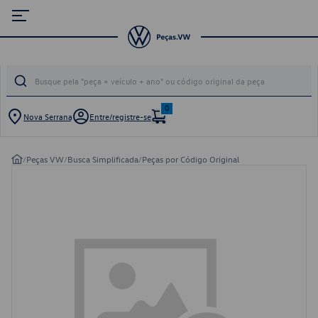
0
Nova Serrana
Entre/registre-se
/
Peças VW
/
Busca Simplificada
/
Peças por Código Original