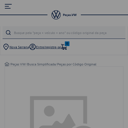
0
Nova Serrana
Entre/registre-se
/
Peças VW
/
Busca Simplificada
/
Peças por Código Original