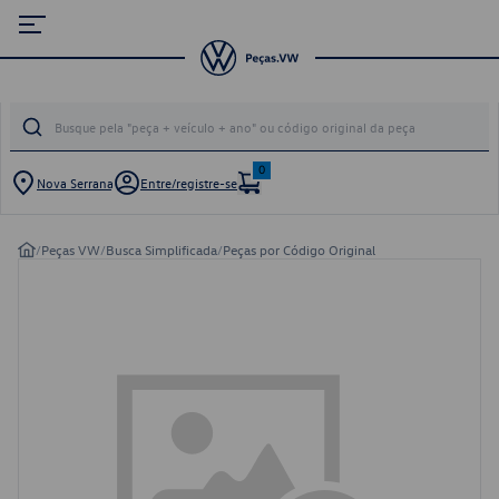
0
Nova Serrana
Entre/registre-se
/
Peças VW
/
Busca Simplificada
/
Peças por Código Original