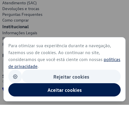
Atendimento (SAC)
Devoluções e trocas
Perguntas Frequentes
Como comprar
Institucional
Informações Legais
Política de Privacidade
Política de Cookies
Para otimizar sua experiência durante a navegação,
fazemos uso de cookies. Ao continuar no site,
Formas de Pagamento
consideramos que você está ciente com nossas
políticas
de privacidade
.
Segurança
Rejeitar cookies
Aceitar cookies
© 2026 - Volkswagen do Brasil - Todos os direitos reservados