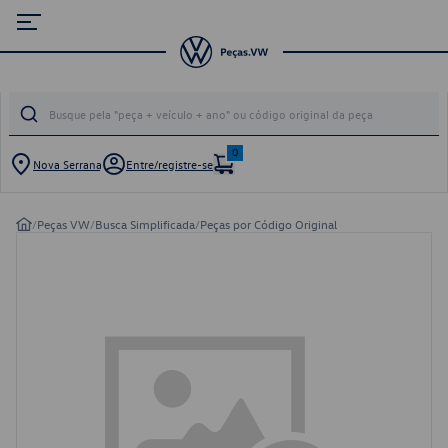
0
Nova Serrana
Entre/registre-se
/
Peças VW
/
Busca Simplificada
/
Peças por Código Original