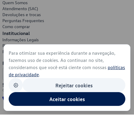
Quem Somos
Atendimento (SAC)
Devoluções e trocas
Perguntas Frequentes
Como comprar
Institucional
Informações Legais
Política de Privacidade
Política de Cookies
Para otimizar sua experiência durante a navegação,
fazemos uso de cookies. Ao continuar no site,
Formas de Pagamento
consideramos que você está ciente com nossas
políticas
de privacidade
.
Segurança
Rejeitar cookies
Aceitar cookies
© 2026 - Volkswagen do Brasil - Todos os direitos reservados