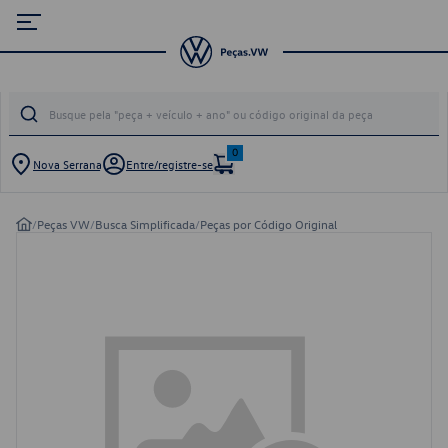
0
Nova Serrana
Entre/registre-se
/
Peças VW
/
Busca Simplificada
/
Peças por Código Original