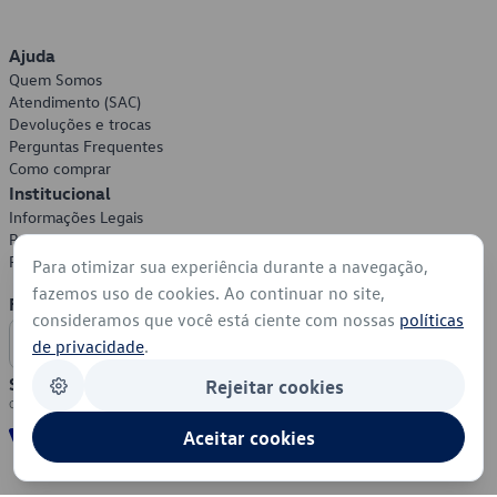
Ajuda
Quem Somos
Atendimento (SAC)
Devoluções e trocas
Perguntas Frequentes
Como comprar
Institucional
Informações Legais
Política de Privacidade
Política de Cookies
Para otimizar sua experiência durante a navegação,
fazemos uso de cookies. Ao continuar no site,
Formas de Pagamento
consideramos que você está ciente com nossas
políticas
de privacidade
.
Segurança
Rejeitar cookies
Aceitar cookies