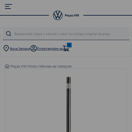
0
Nova Serrana
Entre/registre-se
/
Peças VW
/
Motor
/
Válvulas de Cabeçote