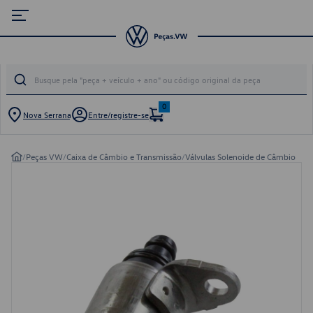
0
Nova Serrana
Entre/registre-se
/
Peças VW
/
Caixa de Câmbio e Transmissão
/
Válvulas Solenoide de Câmbio