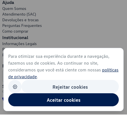
Ajuda
Quem Somos
Atendimento (SAC)
Devoluções e trocas
Perguntas Frequentes
Como comprar
Institucional
Informações Legais
Política de Privacidade
Política de Cookies
Para otimizar sua experiência durante a navegação,
fazemos uso de cookies. Ao continuar no site,
Formas de Pagamento
consideramos que você está ciente com nossas
políticas
de privacidade
.
Segurança
Rejeitar cookies
Aceitar cookies