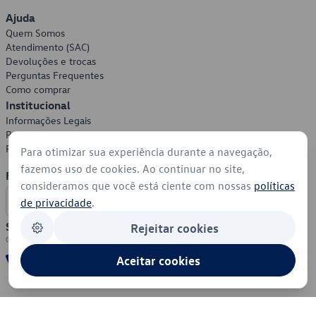
Ajuda
Quem Somos
Atendimento (SAC)
Devoluções e trocas
Perguntas Frequentes
Como comprar
Institucional
Informações Legais
Política de Privacidade
Política de Cookies
Para otimizar sua experiência durante a navegação,
fazemos uso de cookies. Ao continuar no site,
Formas de Pagamento
consideramos que você está ciente com nossas
políticas
de privacidade
.
Segurança
Rejeitar cookies
Aceitar cookies