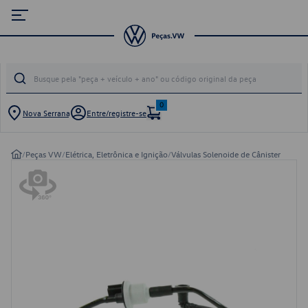
0
Nova Serrana
Entre/registre-se
/
Peças VW
/
Elétrica, Eletrônica e Ignição
/
Válvulas Solenoide de Cânister