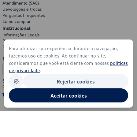
Atendimento (SAC)
Devoluções e trocas
Perguntas Frequentes
Como comprar
Institucional
Informações Legais
Política de Privacidade
Política de Cookies
Para otimizar sua experiência durante a navegação,
fazemos uso de cookies. Ao continuar no site,
Formas de Pagamento
consideramos que você está ciente com nossas
políticas
de privacidade
.
Segurança
Rejeitar cookies
Aceitar cookies
© 2026 - Volkswagen do Brasil - Todos os direitos reservados