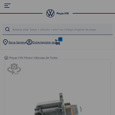
0
Nova Serrana
Entre/registre-se
/
Peças VW
/
Motor
/
Válvulas de Turbo